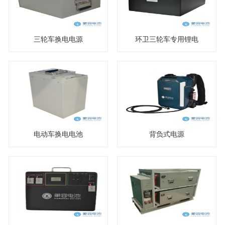
三轮车换电电源
环卫三轮车专用锂电
电动车换电电池
背负式电源