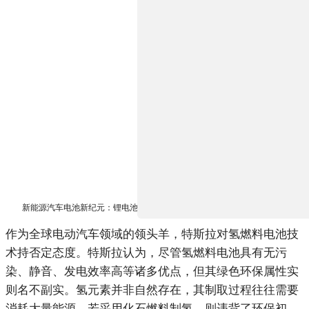
新能源汽车电池新纪元：锂电池、氢燃料与固态电池谁主沉浮？
作为全球电动汽车领域的领头羊，特斯拉对氢燃料电池技
术持否定态度。特斯拉认为，尽管氢燃料电池具有无污
染、静音、发电效率高等诸多优点，但其绿色环保属性实
则名不副实。氢元素并非自然存在，其制取过程往往需要
消耗大量能源，若采用化石燃料制氢，则违背了环保初