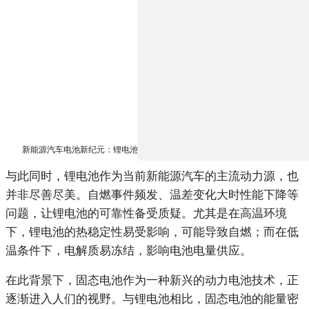
新能源汽车电池新纪元：锂电池、氢燃料与固态电池谁主沉浮？
与此同时，锂电池作为当前新能源汽车的主流动力源，也
并非尽善尽美。自燃事件频发、温差变化大时性能下降等
问题，让锂电池的可靠性备受质疑。尤其是在高温环境
下，锂电池的热稳定性易受影响，可能导致自燃；而在低
温条件下，电解质易冻结，影响电池电量供应。
在此背景下，固态电池作为一种新兴的动力电池技术，正
逐渐进入人们的视野。与锂电池相比，固态电池的能量密